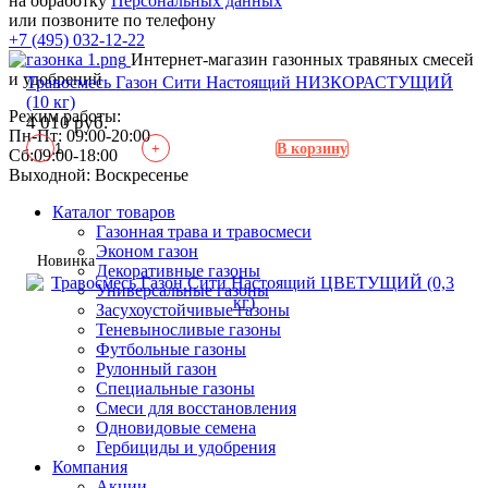
на обработку
Персональных данных
или позвоните по телефону
+7 (495) 032-12-22
Интернет-магазин газонных травяных смесей
и удобрений
Травосмесь Газон Сити Настоящий НИЗКОРАСТУЩИЙ
(10 кг)
Режим работы:
4 010 руб.
Пн-Пт: 09:00-20:00
-
+
В корзину
Сб:09:00-18:00
Выходной: Воскресенье
Каталог товаров
Газонная трава и травосмеси
Эконом газон
Новинка
Декоративные газоны
Универсальные газоны
Засухоустойчивые газоны
Теневыносливые газоны
Футбольные газоны
Рулонный газон
Специальные газоны
Смеси для восстановления
Одновидовые семена
Гербициды и удобрения
Компания
Акции