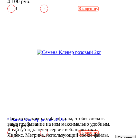
4 100 руб.
-
+
В корзину
Сайт использует cookie-файлы, чтобы сделать
Семена Клевер розовый 2кг
ваше пребывание на нем максимально удобным.
1 300 руб.
К cайту подключен сервис веб-аналитики
-
+
В корзину
Яндекс. Метрика, использующий cookie-файлы.