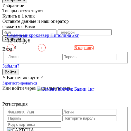
Избранное
Товары отсутствуют
Купить в 1 клик
Оставьте данные и наш оператор
свяжется с Вами
Семена микроклевер Пиполина 2кг
Отправить
12 100 руб.
-
+
В корзину
Вход
Забыли?
Войти
У Вас нет аккаунта?
Зарегистрироваться
Или войти через социальную сеть
Регистрация