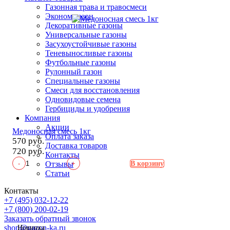
Газонная трава и травосмеси
Эконом газон
Декоративные газоны
Универсальные газоны
Засухоустойчивые газоны
Теневыносливые газоны
Футбольные газоны
Рулонный газон
Специальные газоны
Смеси для восстановления
Одновидовые семена
Гербициды и удобрения
Компания
Акции
Медоносная смесь 1кг
Оплата заказа
570 руб.
Доставка товаров
720 руб.
Контакты
-
+
Отзывы
В корзину
Статьи
Контакты
+7 (495) 032-12-22
+7 (800) 200-02-19
Заказать обратный звонок
shop@gazon-ka.ru
Новинка