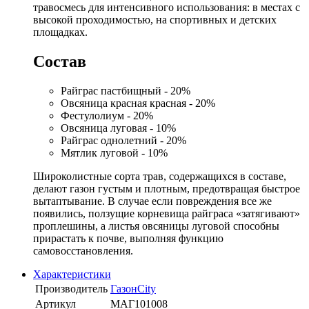
травосмесь для интенсивного использования: в местах с
высокой проходимостью, на спортивных и детских
площадках.
Состав
Райграс пастбищный - 20%
Овсяница красная красная - 20%
Фестулолиум - 20%
Овсяница луговая - 10%
Райграс однолетний - 20%
Мятлик луговой - 10%
Широколистные сорта трав, содержащихся в составе,
делают газон густым и плотным, предотвращая быстрое
вытаптывание. В случае если повреждения все же
появились, ползущие корневища райграса «затягивают»
проплешины, а листья овсяницы луговой способны
прирастать к почве, выполняя функцию
самовосстановления.
Характеристики
Производитель
ГазонCity
Артикул
МАГ101008