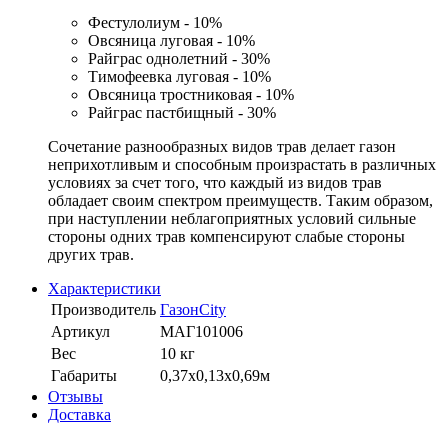
Фестулолиум - 10%
Овсяница луговая - 10%
Райграс однолетний - 30%
Тимофеевка луговая - 10%
Овсяница тростниковая - 10%
Райграс пастбищный - 30%
Сочетание разнообразных видов трав делает газон
неприхотливым и способным произрастать в различных
условиях за счет того, что каждый из видов трав
обладает своим спектром преимуществ. Таким образом,
при наступлении неблагоприятных условий сильные
стороны одних трав компенсируют слабые стороны
других трав.
Характеристики
Производитель
ГазонCity
Артикул
МАГ101006
Вес
10 кг
Габариты
0,37х0,13х0,69м
Отзывы
Доставка