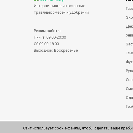
Интернет-магазин газонных
Газ
травяных смесей и удобрений
Эко
Дек
Режим работы:
Уни
Пн-Пт: 09:00-20:00
Сб:09:00-18:00
Зас
Выходной: Воскресенье
Тен
Фут
Рул
Спе
Сме
Одн
Гер
Сайт использует cookie-файлы, чтобы сделать ваше пребы
© 2026 Все права защищены