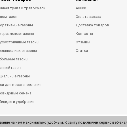
онная трава и травосмеси
Акции
ном газон
Оплата заказа
оративные газоны
Доставка товаров
версальные газоны
Контакты
ухоустойчивые газоны
Отзывы
евыносливые газоны
Статьи
больные газоны
онный газон
циальные газоны
си для восстановления
овидовые семена
бициды и удобрения
вание на нем максимально удобным. К cайту подключен сервис веб-анал
Политика конфиденциальности