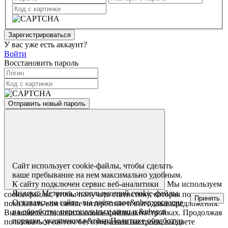
Зарегистрироваться
У вас уже есть аккаунт?
Войти
Восстановить пароль
Отправить новый пароль
Сайт использует cookie-файлы, чтобы сделать
ваше пребывание на нем максимально удобным.
Мы используем
К cайту подключен сервис веб-аналитики
Яндекс. Метрика, использующий cookie-файлы.
cookie-файлы, чтобы получать статистику, которая помогает
Принять
Оставаясь на сайте, вы даёте свое&nbsp;
согласие
показывать вам самые интересные и выгодные предложения.
на обработку персональных данных
&nbsp;в
Вы можете отключить cookie-файлы в настройках. Продолжая
порядке, указанном в&nbsp;
Политике обработки
пользоваться сайтом без изменения настроек, вы даете