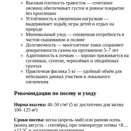
Высокая плотность травостоя — сочетание
овсяниц обеспечивает густое и ровное покрытие
без проплешин
Устойчивость к умеренным нагрузкам —
выдерживает ходьбу, игры детей и отдых на
природе
Минимальный уход — сниженная потребность в
частом скашивании и поливе
Долговечность — многолетние злаки сохраняют
декоративность газона на протяжении 5–7 лет
Адаптивность к почвам — хорошо приживается на
суглинках, супесях, чернозёмах и обеднённых
грунтах
Практичная фасовка 5 кг — удобный объём для
небольших дачных участков и локального
озеленения
Рекомендации по посеву и уходу
Норма высева:
40–50 г/м² (5 кг достаточно для засева
100–125 м²)
Сроки посева:
весна (апрель–май) или ранняя осень
(конец августа – сентябрь), при температуре почвы +8…
+12 °C и достаточном увлажнении.