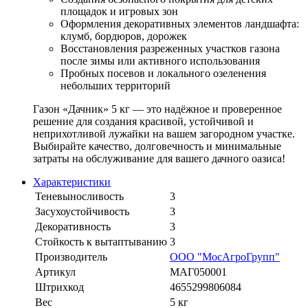
площадок и игровых зон
Оформления декоративных элементов ландшафта:
клумб, бордюров, дорожек
Восстановления разреженных участков газона
после зимы или активного использования
Пробных посевов и локального озеленения
небольших территорий
Газон «Дачник» 5 кг — это надёжное и проверенное
решение для создания красивой, устойчивой и
неприхотливой лужайки на вашем загородном участке.
Выбирайте качество, долговечность и минимальные
затраты на обслуживание для вашего дачного оазиса!
Характеристики
Теневыносливость
3
Засухоустойчивость
3
Декоративность
3
Стойкость к вытаптыванию
3
Производитель
ООО "МосАгроГрупп"
Артикул
МАГ050001
Штрихкод
4655299806084
Вес
5 кг