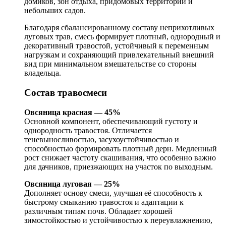
домиков, зон отдыха, придомовых территорий и
небольших садов.
Благодаря сбалансированному составу неприхотливых
луговых трав, смесь формирует плотный, однородный и
декоративный травостой, устойчивый к переменным
нагрузкам и сохраняющий привлекательный внешний
вид при минимальном вмешательстве со стороны
владельца.
Состав травосмеси
Овсяница красная — 45%
Основной компонент, обеспечивающий густоту и
однородность травостоя. Отличается
теневыносливостью, засухоустойчивостью и
способностью формировать плотный дерн. Медленный
рост снижает частоту скашивания, что особенно важно
для дачников, приезжающих на участок по выходным.
Овсяница луговая — 25%
Дополняет основу смеси, улучшая её способность к
быстрому смыканию травостоя и адаптации к
различным типам почв. Обладает хорошей
зимостойкостью и устойчивостью к переувлажнению,