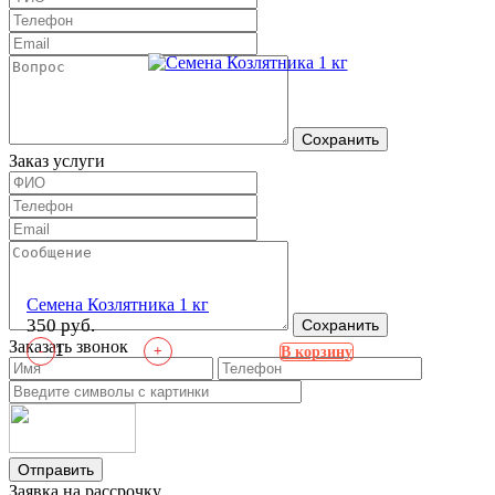
Сохранить
Заказ услуги
Семена Козлятника 1 кг
350 руб.
Сохранить
Заказать звонок
-
+
В корзину
Отправить
Заявка на рассрочку