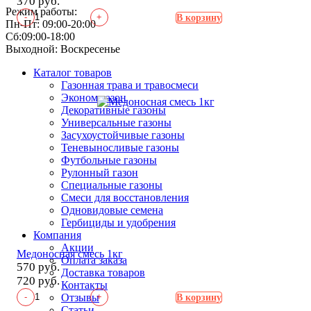
370 руб.
Режим работы:
-
+
В корзину
Пн-Пт: 09:00-20:00
Сб:09:00-18:00
Выходной: Воскресенье
Каталог товаров
Газонная трава и травосмеси
Эконом газон
Декоративные газоны
Универсальные газоны
Засухоустойчивые газоны
Теневыносливые газоны
Футбольные газоны
Рулонный газон
Специальные газоны
Смеси для восстановления
Одновидовые семена
Гербициды и удобрения
Компания
Акции
Медоносная смесь 1кг
Оплата заказа
570 руб.
Доставка товаров
720 руб.
Контакты
-
+
Отзывы
В корзину
Статьи