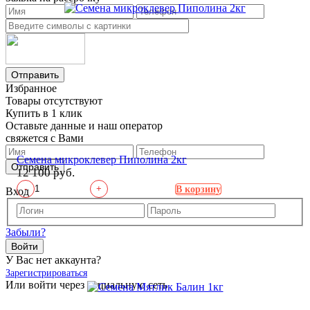
Отправить
Избранное
Товары отсутствуют
Купить в 1 клик
Оставьте данные и наш оператор
свяжется с Вами
Семена микроклевер Пиполина 2кг
Отправить
12 100 руб.
-
+
В корзину
Вход
Забыли?
Войти
У Вас нет аккаунта?
Зарегистрироваться
Или войти через социальную сеть