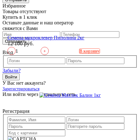
Избранное
Товары отсутствуют
Купить в 1 клик
Оставьте данные и наш оператор
свяжется с Вами
Семена микроклевер Пиполина 2кг
Отправить
12 100 руб.
-
+
В корзину
Вход
Забыли?
Войти
У Вас нет аккаунта?
Зарегистрироваться
Или войти через социальную сеть
Регистрация