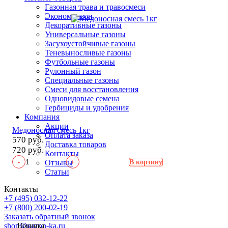
Газонная трава и травосмеси
Эконом газон
Декоративные газоны
Универсальные газоны
Засухоустойчивые газоны
Теневыносливые газоны
Футбольные газоны
Рулонный газон
Специальные газоны
Смеси для восстановления
Одновидовые семена
Гербициды и удобрения
Компания
Акции
Медоносная смесь 1кг
Оплата заказа
570 руб.
Доставка товаров
720 руб.
Контакты
-
+
Отзывы
В корзину
Статьи
Контакты
+7 (495) 032-12-22
+7 (800) 200-02-19
Заказать обратный звонок
shop@gazon-ka.ru
Новинка