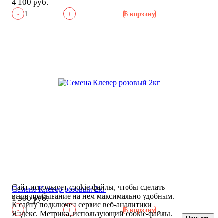
4 100 руб.
-
+
В корзину
Сайт использует cookie-файлы, чтобы сделать
Семена Клевер розовый 2кг
ваше пребывание на нем максимально удобным.
1 300 руб.
К cайту подключен сервис веб-аналитики
-
+
В корзину
Яндекс. Метрика, использующий cookie-файлы.