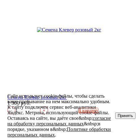
Сайт использует cookie-файлы, чтобы сделать
Семена Клевер розовый 2кг
ваше пребывание на нем максимально удобным.
1 300 руб.
К cайту подключен сервис веб-аналитики
-
+
В корзину
Яндекс. Метрика, использующий cookie-файлы.
Принять
Оставаясь на сайте, вы даёте свое&nbsp;
согласие
на обработку персональных данных
&nbsp;в
порядке, указанном в&nbsp;
Политике обработки
персональных данных
.