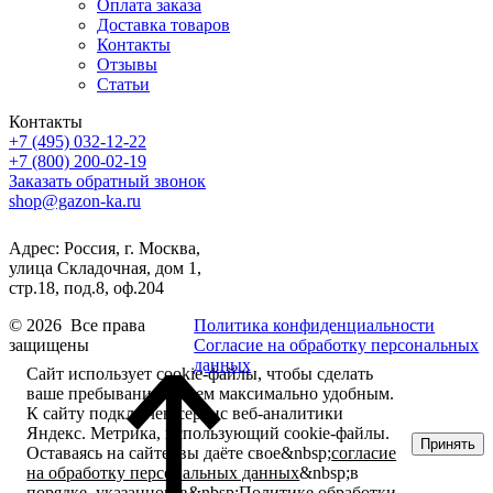
Оплата заказа
Доставка товаров
Контакты
Отзывы
Статьи
Контакты
+7 (495) 032-12-22
+7 (800) 200-02-19
Заказать обратный звонок
shop@gazon-ka.ru
Адрес: Россия, г. Москва,
улица Складочная, дом 1,
стр.18, под.8, оф.204
© 2026 Все права
Политика конфиденциальности
защищены
Согласие на обработку персональных
данных
Сайт использует cookie-файлы, чтобы сделать
ваше пребывание на нем максимально удобным.
К cайту подключен сервис веб-аналитики
Яндекс. Метрика, использующий cookie-файлы.
Принять
Оставаясь на сайте, вы даёте свое&nbsp;
согласие
на обработку персональных данных
&nbsp;в
порядке, указанном в&nbsp;
Политике обработки