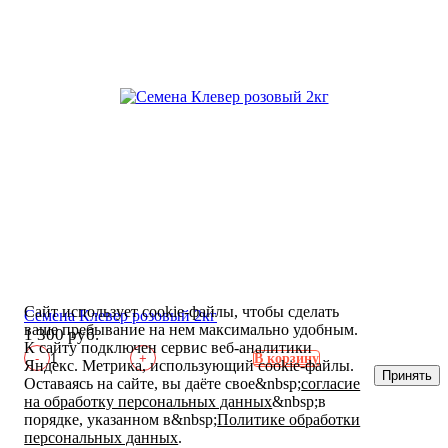
Сайт использует cookie-файлы, чтобы сделать
Семена Клевер розовый 2кг
ваше пребывание на нем максимально удобным.
1 300 руб.
К cайту подключен сервис веб-аналитики
-
+
В корзину
Яндекс. Метрика, использующий cookie-файлы.
Принять
Оставаясь на сайте, вы даёте свое&nbsp;
согласие
на обработку персональных данных
&nbsp;в
порядке, указанном в&nbsp;
Политике обработки
персональных данных
.