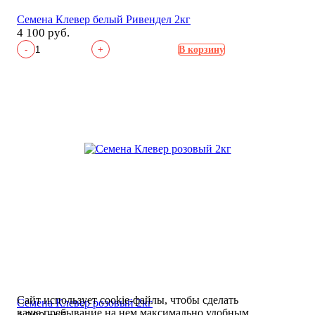
Семена Клевер белый Ривендел 2кг
4 100 руб.
-
+
В корзину
Сайт использует cookie-файлы, чтобы сделать
Семена Клевер розовый 2кг
ваше пребывание на нем максимально удобным.