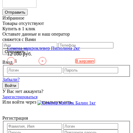
Отправить
Избранное
Товары отсутствуют
Купить в 1 клик
Оставьте данные и наш оператор
свяжется с Вами
Семена микроклевер Пиполина 2кг
Отправить
12 100 руб.
-
+
В корзину
Вход
Забыли?
Войти
У Вас нет аккаунта?
Зарегистрироваться
Или войти через социальную сеть
Регистрация