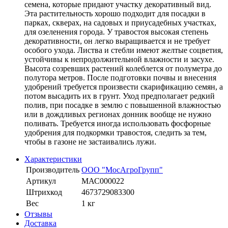
семена, которые придают участку декоративный вид.
Эта растительность хорошо подходит для посадки в
парках, скверах, на садовых и приусадебных участках,
для озеленения города. У травостоя высокая степень
декоративности, он легко выращивается и не требует
особого ухода. Листва и стебли имеют желтые соцветия,
устойчивы к непродолжительной влажности и засухе.
Высота созревших растений колеблется от полуметра до
полутора метров. После подготовки почвы и внесения
удобрений требуется произвести скарификацию семян, а
потом высадить их в грунт. Уход предполагает редкий
полив, при посадке в землю с повышенной влажностью
или в дождливых регионах донник вообще не нужно
поливать. Требуется иногда использовать фосфорные
удобрения для подкормки травостоя, следить за тем,
чтобы в газоне не застаивались лужи.
Характеристики
Производитель
ООО "МосАгроГрупп"
Артикул
МАС000022
Штрихкод
4673729083300
Вес
1 кг
Отзывы
Доставка