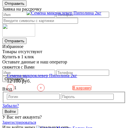
Отправить
Заявка на рассрочку
Отправить
Избранное
Товары отсутствуют
Купить в 1 клик
Оставьте данные и наш оператор
свяжется с Вами
Семена микроклевер Пиполина 2кг
Отправить
12 100 руб.
-
+
В корзину
Вход
Забыли?
Войти
У Вас нет аккаунта?
Зарегистрироваться
Или войти через социальную сеть