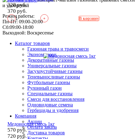
320 руб.
и удобрений
370 руб.
Режим работы:
-
+
В корзину
Пн-Пт: 09:00-20:00
Сб:09:00-18:00
Выходной: Воскресенье
Каталог товаров
Газонная трава и травосмеси
Эконом газон
Декоративные газоны
Универсальные газоны
Засухоустойчивые газоны
Теневыносливые газоны
Футбольные газоны
Рулонный газон
Специальные газоны
Смеси для восстановления
Одновидовые семена
Гербициды и удобрения
Компания
Акции
Медоносная смесь 1кг
Оплата заказа
570 руб.
Доставка товаров
720 руб.
Контакты