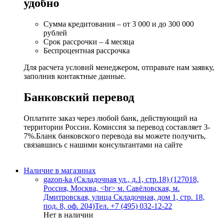
удобно
Сумма кредитования – от 3 000 и до 300 000
рублей
Срок рассрочки – 4 месяца
Беспроцентная рассрочка
Для расчета условий менеджером, отправьте нам заявку,
заполнив контактные данные.
Банковский перевод
Оплатите заказ через любой банк, действующий на
территории России. Комиссия за перевод составляет 3-
7%.Бланк банковского перевода вы можете получить,
связавшись с нашими консультантами на сайте
Наличие в магазинах
gazon-ka (Складочная ул., д.1, стр.18) (127018,
Россия, Москва, <br> м. Савёловская, м.
Дмитровская, улица Складочная, дом 1, стр. 18,
под. 8, оф. 204)
Тел. +7 (495) 032-12-22
Нет в наличии